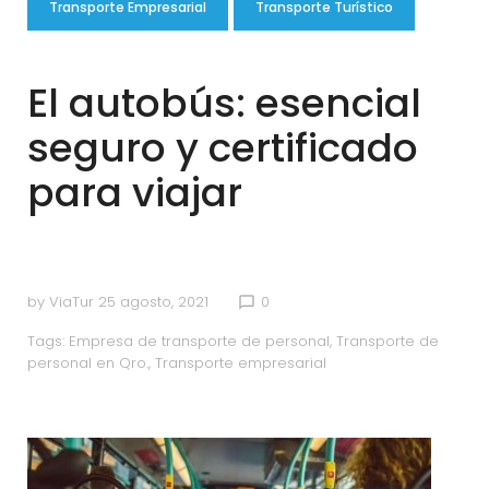
Transporte Empresarial
Transporte Turístico
El autobús: esencial
seguro y certificado
para viajar
by
ViaTur
25 agosto, 2021
0
chat_bubble_outline
Tags:
Empresa de transporte de personal
,
Transporte de
personal en Qro.
,
Transporte empresarial